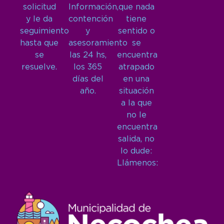
solicitud
Información,
que nada
y le da
contención
tiene
seguimiento
y
sentido o
hasta que
asesoramiento
se
se
las 24 hs,
encuentra
resuelve.
los 365
atrapado
días del
en una
año.
situación
a la que
no le
encuentra
salida, no
lo dude:
Llámenos: