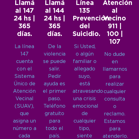
Llamá
Llamá
Línea
Atención
al 147
al 144
135
al
24 hs |
24 hs |
Prevención
Vecino
365
365
del
911 |
días.
días.
Suicidio.
100 |
107
La línea
De la
Si Usted,
147
violencia
o algún
No dude
cuenta
se puede
familiar o
en
con el
salir.
allegado
llamarnos
Sistema
Pedir
suyo,
para
Único de
ayuda es
está
realizar
Atención
el primer
atravesando
cualquier
Vecinal
paso.
una crisis
consulta
(SUAV),
Teléfono
emocional
o
que
gratuito
de
reclamo.
asigna un
para
cualquier
Estamos
número a
todo el
tipo,
para
cada
país.
siente
atenderlo.