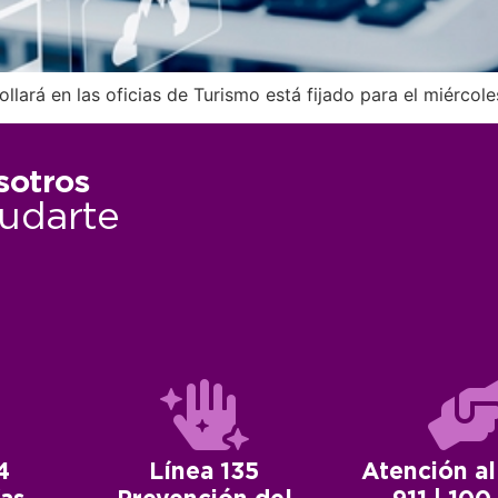
llará en las oficias de Turismo está fijado para el miércole
sotros
udarte
4
Línea 135
Atención al