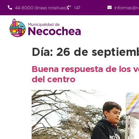
44-8000 (lineas rotativas)
147
informes@n
Día:
26 de septiem
Buena respuesta de los ve
del centro