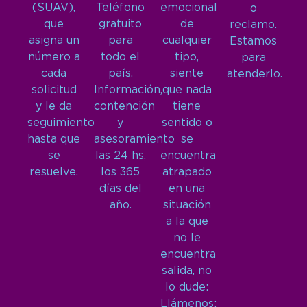
(SUAV),
Teléfono
emocional
o
que
gratuito
de
reclamo.
asigna un
para
cualquier
Estamos
número a
todo el
tipo,
para
cada
país.
siente
atenderlo.
solicitud
Información,
que nada
y le da
contención
tiene
seguimiento
y
sentido o
hasta que
asesoramiento
se
se
las 24 hs,
encuentra
resuelve.
los 365
atrapado
días del
en una
año.
situación
a la que
no le
encuentra
salida, no
lo dude:
Llámenos: