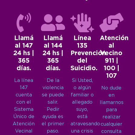
Llamá
Llamá
Línea
Atención
al 147
al 144
135
al
24 hs |
24 hs |
Prevención
Vecino
365
365
del
911 |
días.
días.
Suicidio.
100 |
107
La línea
De la
Si Usted,
147
violencia
o algún
No dude
cuenta
se puede
familiar o
en
con el
salir.
allegado
llamarnos
Sistema
Pedir
suyo,
para
Único de
ayuda es
está
realizar
Atención
el primer
atravesando
cualquier
Vecinal
paso.
una crisis
consulta