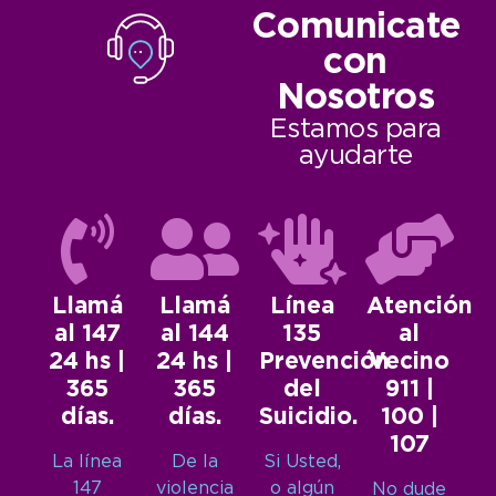
Comunicate
con
Nosotros
Estamos para
ayudarte
Llamá
Llamá
Línea
Atención
al 147
al 144
135
al
24 hs |
24 hs |
Prevención
Vecino
365
365
del
911 |
días.
días.
Suicidio.
100 |
107
La línea
De la
Si Usted,
147
violencia
o algún
No dude