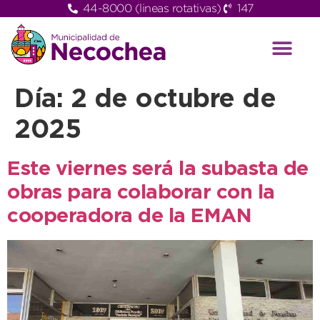
44-8000 (lineas rotativas)
147
Día:
2 de octubre de
2025
Este viernes será la subasta de
obras para colaborar con la
cooperadora de la EMAN