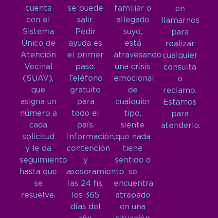
cuenta
se puede
familiar o
en
con el
salir.
allegado
llamarnos
Sistema
Pedir
suyo,
para
Único de
ayuda es
está
realizar
Atención
el primer
atravesando
cualquier
Vecinal
paso.
una crisis
consulta
(SUAV),
Teléfono
emocional
o
que
gratuito
de
reclamo.
asigna un
para
cualquier
Estamos
número a
todo el
tipo,
para
cada
país.
siente
atenderlo.
solicitud
Información,
que nada
y le da
contención
tiene
seguimiento
y
sentido o
hasta que
asesoramiento
se
se
las 24 hs,
encuentra
resuelve.
los 365
atrapado
días del
en una