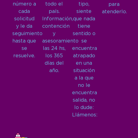
número a
todo el
tipo,
para
cada
país.
siente
atenderlo.
solicitud
Información,
que nada
y le da
contención
tiene
seguimiento
y
sentido o
hasta que
asesoramiento
se
se
las 24 hs,
encuentra
resuelve.
los 365
atrapado
días del
en una
año.
situación
a la que
no le
encuentra
salida, no
lo dude:
Llámenos: