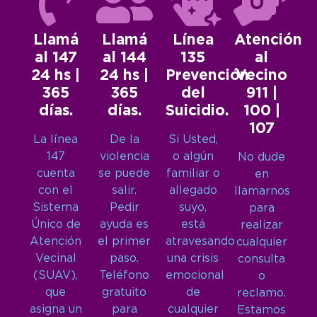
Llamá
Llamá
Línea
Atención
al 147
al 144
135
al
24 hs |
24 hs |
Prevención
Vecino
365
365
del
911 |
días.
días.
Suicidio.
100 |
107
La línea
De la
Si Usted,
147
violencia
o algún
No dude
cuenta
se puede
familiar o
en
con el
salir.
allegado
llamarnos
Sistema
Pedir
suyo,
para
Único de
ayuda es
está
realizar
Atención
el primer
atravesando
cualquier
Vecinal
paso.
una crisis
consulta
(SUAV),
Teléfono
emocional
o
que
gratuito
de
reclamo.
asigna un
para
cualquier
Estamos