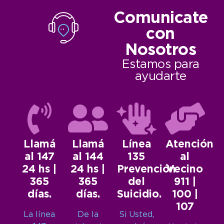
Comunicate
con
Nosotros
Estamos para
ayudarte
Llamá
Llamá
Línea
Atención
al 147
al 144
135
al
24 hs |
24 hs |
Prevención
Vecino
365
365
del
911 |
días.
días.
Suicidio.
100 |
107
La línea
De la
Si Usted,