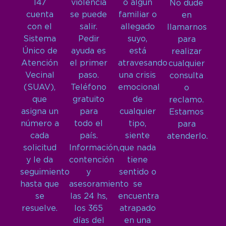
147
violencia
o algún
No dude
cuenta
se puede
familiar o
en
con el
salir.
allegado
llamarnos
Sistema
Pedir
suyo,
para
Único de
ayuda es
está
realizar
Atención
el primer
atravesando
cualquier
Vecinal
paso.
una crisis
consulta
(SUAV),
Teléfono
emocional
o
que
gratuito
de
reclamo.
asigna un
para
cualquier
Estamos
número a
todo el
tipo,
para
cada
país.
siente
atenderlo.
solicitud
Información,
que nada
y le da
contención
tiene
seguimiento
y
sentido o
hasta que
asesoramiento
se
se
las 24 hs,
encuentra
resuelve.
los 365
atrapado
días del
en una