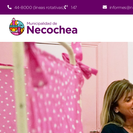
44-8000 (lineas rotativas)
147
informes@n