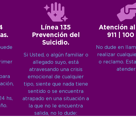
4
Línea 135
Atención al
as.
Prevención del
911 | 100
Suicidio.
puede
No dude en llam
realizar cualqui
Si Usted, o algún familiar o
primer
o reclamo. Est
allegado suyo, está
atender
atravesando una crisis
 para
emocional de cualquier
ación,
tipo, siente que nada tiene
sentido o se encuentra
24 hs,
atrapado en una situación a
año.
la que no le encuentra
salida, no lo dude:
Llámenos: