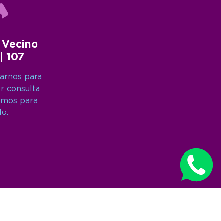
 Vecino
 | 107
arnos para
er consulta
amos para
lo.