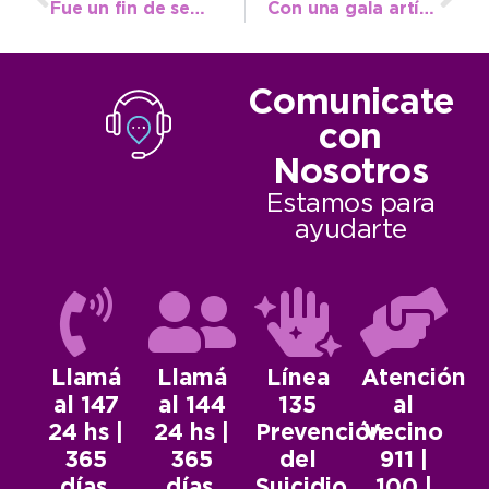
Fue un fin de semana largo con buen nivel de ocupación en Necochea
Con una gala artística abierta al público se celebran los 55 años del Teatro Municipal
Comunicate
con
Nosotros
Estamos para
ayudarte
Llamá
Llamá
Línea
Atención
al 147
al 144
135
al
24 hs |
24 hs |
Prevención
Vecino
365
365
del
911 |
días.
días.
Suicidio.
100 |