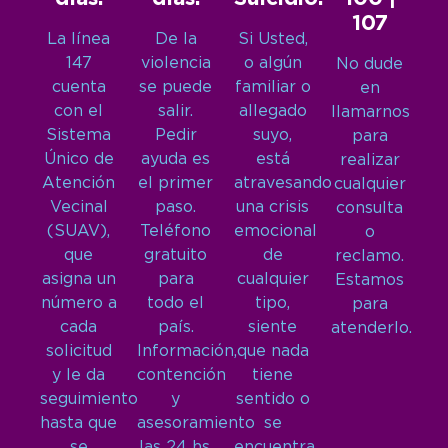
107
La línea
De la
Si Usted,
147
violencia
o algún
No dude
cuenta
se puede
familiar o
en
con el
salir.
allegado
llamarnos
Sistema
Pedir
suyo,
para
Único de
ayuda es
está
realizar
Atención
el primer
atravesando
cualquier
Vecinal
paso.
una crisis
consulta
(SUAV),
Teléfono
emocional
o
que
gratuito
de
reclamo.
asigna un
para
cualquier
Estamos
número a
todo el
tipo,
para
cada
país.
siente
atenderlo.
solicitud
Información,
que nada
y le da
contención
tiene
seguimiento
y
sentido o
hasta que
asesoramiento
se
se
las 24 hs,
encuentra