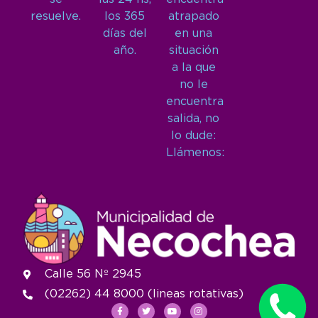
resuelve.
los 365
atrapado
días del
en una
año.
situación
a la que
no le
encuentra
salida, no
lo dude:
Llámenos:
Calle 56 Nº 2945
(02262) 44 8000 (lineas rotativas)