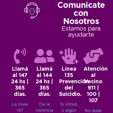
Comunicate
con
Nosotros
Estamos para
ayudarte
Llamá
Llamá
Línea
Atención
al 147
al 144
135
al
24 hs |
24 hs |
Prevención
Vecino
365
365
del
911 |
días.
días.
Suicidio.
100 |
107
La línea
De la
Si Usted,
147
violencia
o algún
No dude