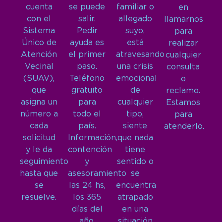
cuenta
se puede
familiar o
en
con el
salir.
allegado
llamarnos
Sistema
Pedir
suyo,
para
Único de
ayuda es
está
realizar
Atención
el primer
atravesando
cualquier
Vecinal
paso.
una crisis
consulta
(SUAV),
Teléfono
emocional
o
que
gratuito
de
reclamo.
asigna un
para
cualquier
Estamos
número a
todo el
tipo,
para
cada
país.
siente
atenderlo.
solicitud
Información,
que nada
y le da
contención
tiene
seguimiento
y
sentido o
hasta que
asesoramiento
se
se
las 24 hs,
encuentra
resuelve.
los 365
atrapado
días del
en una
año.
situación