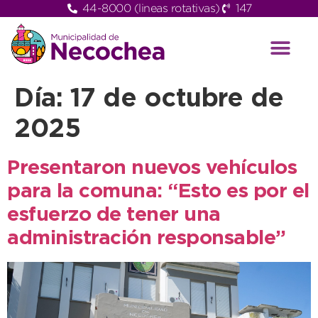
44-8000 (lineas rotativas)
147
Día:
17 de octubre de
2025
Presentaron nuevos vehículos
para la comuna: “Esto es por el
esfuerzo de tener una
administración responsable”