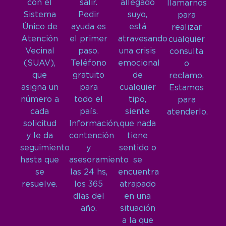
con el
salir.
allegado
llamarnos
Sistema
Pedir
suyo,
para
Único de
ayuda es
está
realizar
Atención
el primer
atravesando
cualquier
Vecinal
paso.
una crisis
consulta
(SUAV),
Teléfono
emocional
o
que
gratuito
de
reclamo.
asigna un
para
cualquier
Estamos
número a
todo el
tipo,
para
cada
país.
siente
atenderlo.
solicitud
Información,
que nada
y le da
contención
tiene
seguimiento
y
sentido o
hasta que
asesoramiento
se
se
las 24 hs,
encuentra
resuelve.
los 365
atrapado
días del
en una
año.
situación
a la que