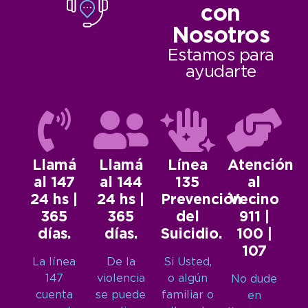
con
Nosotros
Estamos para
ayudarte
Llamá
Llamá
Línea
Atención
al 147
al 144
135
al
24 hs |
24 hs |
Prevención
Vecino
365
365
del
911 |
días.
días.
Suicidio.
100 |
107
La línea
De la
Si Usted,
147
violencia
o algún
No dude
cuenta
se puede
familiar o
en