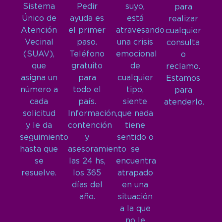
Sistema
Pedir
suyo,
para
Único de
ayuda es
está
realizar
Atención
el primer
atravesando
cualquier
Vecinal
paso.
una crisis
consulta
(SUAV),
Teléfono
emocional
o
que
gratuito
de
reclamo.
asigna un
para
cualquier
Estamos
número a
todo el
tipo,
para
cada
país.
siente
atenderlo.
solicitud
Información,
que nada
y le da
contención
tiene
seguimiento
y
sentido o
hasta que
asesoramiento
se
se
las 24 hs,
encuentra
resuelve.
los 365
atrapado
días del
en una
año.
situación
a la que
no le