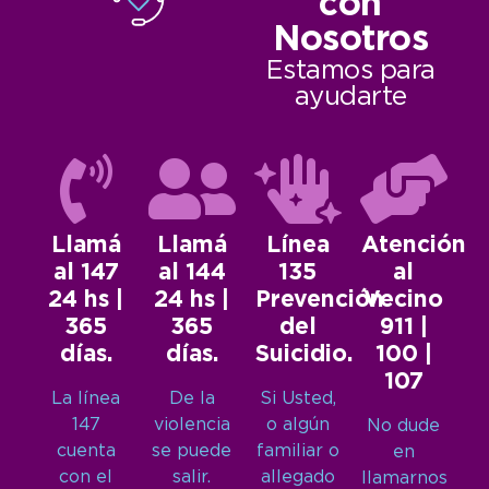
con
Nosotros
Estamos para
ayudarte
Llamá
Llamá
Línea
Atención
al 147
al 144
135
al
24 hs |
24 hs |
Prevención
Vecino
365
365
del
911 |
días.
días.
Suicidio.
100 |
107
La línea
De la
Si Usted,
147
violencia
o algún
No dude
cuenta
se puede
familiar o
en
con el
salir.
allegado
llamarnos