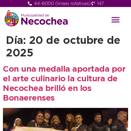
44-8000 (lineas rotativas)
147
Día:
20 de octubre de
2025
Con una medalla aportada por
el arte culinario la cultura de
Necochea brilló en los
Bonaerenses