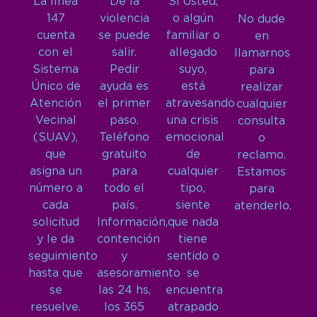
La línea
De la
Si Usted,
147
violencia
o algún
No dude
cuenta
se puede
familiar o
en
con el
salir.
allegado
llamarnos
Sistema
Pedir
suyo,
para
Único de
ayuda es
está
realizar
Atención
el primer
atravesando
cualquier
Vecinal
paso.
una crisis
consulta
(SUAV),
Teléfono
emocional
o
que
gratuito
de
reclamo.
asigna un
para
cualquier
Estamos
número a
todo el
tipo,
para
cada
país.
siente
atenderlo.
solicitud
Información,
que nada
y le da
contención
tiene
seguimiento
y
sentido o
hasta que
asesoramiento
se
se
las 24 hs,
encuentra
resuelve.
los 365
atrapado