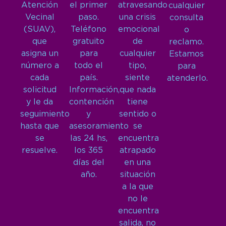
Atención
el primer
atravesando
cualquier
Vecinal
paso.
una crisis
consulta
(SUAV),
Teléfono
emocional
o
que
gratuito
de
reclamo.
asigna un
para
cualquier
Estamos
número a
todo el
tipo,
para
cada
país.
siente
atenderlo.
solicitud
Información,
que nada
y le da
contención
tiene
seguimiento
y
sentido o
hasta que
asesoramiento
se
se
las 24 hs,
encuentra
resuelve.
los 365
atrapado
días del
en una
año.
situación
a la que
no le
encuentra
salida, no