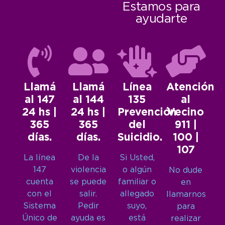
Estamos para
ayudarte
Llamá
Llamá
Línea
Atención
al 147
al 144
135
al
24 hs |
24 hs |
Prevención
Vecino
365
365
del
911 |
días.
días.
Suicidio.
100 |
107
La línea
De la
Si Usted,
147
violencia
o algún
No dude
cuenta
se puede
familiar o
en
con el
salir.
allegado
llamarnos
Sistema
Pedir
suyo,
para
Único de
ayuda es
está
realizar