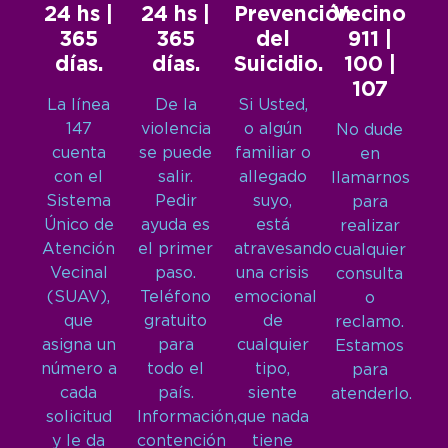
24 hs |
24 hs |
Prevención
Vecino
365
365
del
911 |
días.
días.
Suicidio.
100 |
107
La línea
De la
Si Usted,
147
violencia
o algún
No dude
cuenta
se puede
familiar o
en
con el
salir.
allegado
llamarnos
Sistema
Pedir
suyo,
para
Único de
ayuda es
está
realizar
Atención
el primer
atravesando
cualquier
Vecinal
paso.
una crisis
consulta
(SUAV),
Teléfono
emocional
o
que
gratuito
de
reclamo.
asigna un
para
cualquier
Estamos
número a
todo el
tipo,
para
cada
país.
siente
atenderlo.
solicitud
Información,
que nada
y le da
contención
tiene