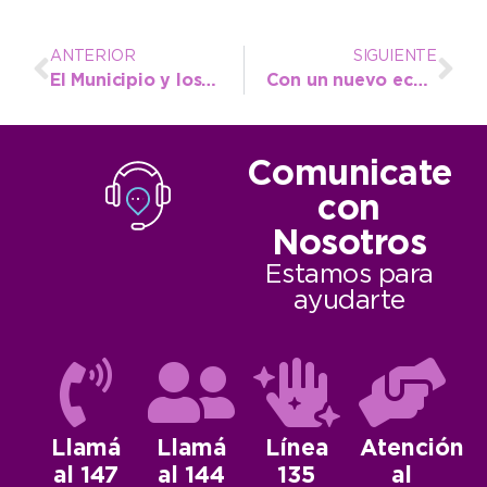
ANTERIOR
SIGUIENTE
El Municipio y los clubes de la Liga Necochea dan un paso clave en la regularización y mejora de los estadios
Con un nuevo ecógrafo y demás donaciones de la Cooperadora se fortalece la Guardia del Hospital Municipal
Comunicate
con
Nosotros
Estamos para
ayudarte
Llamá
Llamá
Línea
Atención
al 147
al 144
135
al