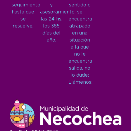
seguimiento
y
sentido o
hasta que
asesoramiento
se
se
las 24 hs,
encuentra
resuelve.
los 365
atrapado
días del
en una
año.
situación
a la que
no le
encuentra
salida, no
lo dude:
Llámenos: