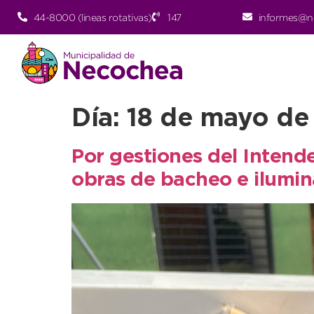
44-8000 (lineas rotativas)
147
informes@n
Día:
18 de mayo de
Por gestiones del Intend
obras de bacheo e ilumin