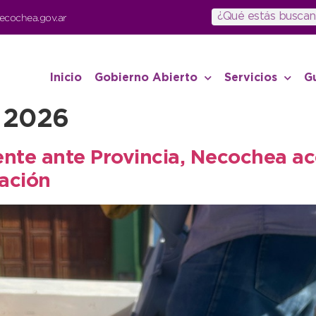
ecochea.gov.ar
Inicio
Gobierno Abierto
Servicios
G
 2026
ente ante Provincia, Necochea a
ación