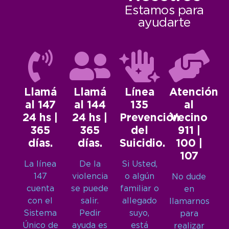
Estamos para
ayudarte
Llamá
Llamá
Línea
Atención
al 147
al 144
135
al
24 hs |
24 hs |
Prevención
Vecino
365
365
del
911 |
días.
días.
Suicidio.
100 |
107
La línea
De la
Si Usted,
147
violencia
o algún
No dude
cuenta
se puede
familiar o
en
con el
salir.
allegado
llamarnos
Sistema
Pedir
suyo,
para
Único de
ayuda es
está
realizar