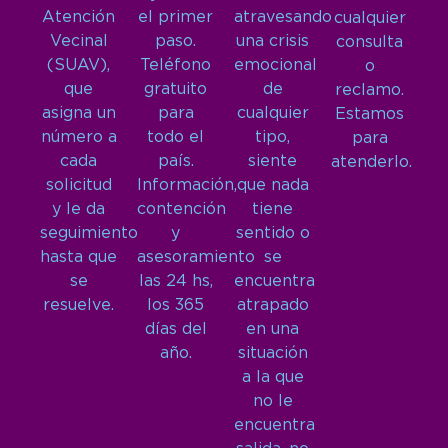
Atención
el primer
atravesando
cualquier
Vecinal
paso.
una crisis
consulta
(SUAV),
Teléfono
emocional
o
que
gratuito
de
reclamo.
asigna un
para
cualquier
Estamos
número a
todo el
tipo,
para
cada
país.
siente
atenderlo.
solicitud
Información,
que nada
y le da
contención
tiene
seguimiento
y
sentido o
hasta que
asesoramiento
se
se
las 24 hs,
encuentra
resuelve.
los 365
atrapado
días del
en una
año.
situación
a la que
no le
encuentra