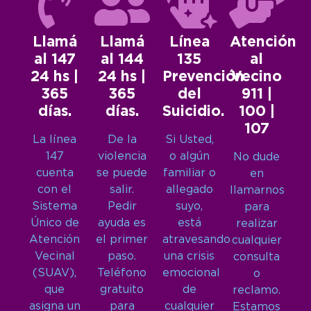
Llamá
Llamá
Línea
Atención
al 147
al 144
135
al
24 hs |
24 hs |
Prevención
Vecino
365
365
del
911 |
días.
días.
Suicidio.
100 |
107
La línea
De la
Si Usted,
147
violencia
o algún
No dude
cuenta
se puede
familiar o
en
con el
salir.
allegado
llamarnos
Sistema
Pedir
suyo,
para
Único de
ayuda es
está
realizar
Atención
el primer
atravesando
cualquier
Vecinal
paso.
una crisis
consulta
(SUAV),
Teléfono
emocional
o
que
gratuito
de
reclamo.
asigna un
para
cualquier
Estamos