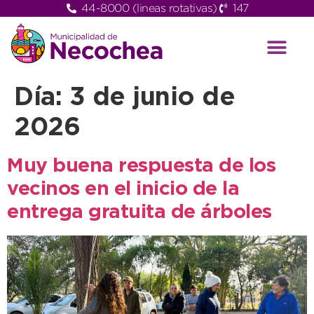
44-8000 (lineas rotativas)
147
Día:
3 de junio de
2026
Muy buena respuesta de los
vecinos en el inicio de la
entrega gratuita de árboles