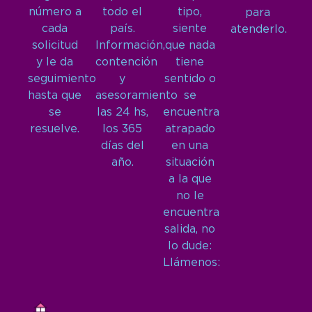
número a
todo el
tipo,
para
cada
país.
siente
atenderlo.
solicitud
Información,
que nada
y le da
contención
tiene
seguimiento
y
sentido o
hasta que
asesoramiento
se
se
las 24 hs,
encuentra
resuelve.
los 365
atrapado
días del
en una
año.
situación
a la que
no le
encuentra
salida, no
lo dude:
Llámenos: