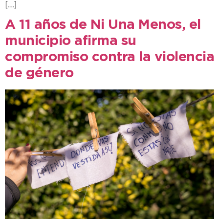
[…]
A 11 años de Ni Una Menos, el
municipio afirma su
compromiso contra la violencia
de género