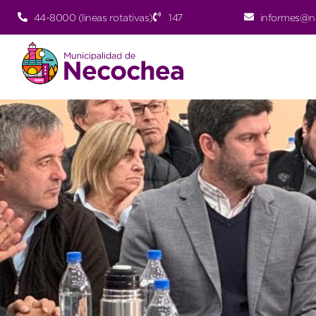
44-8000 (lineas rotativas)
147
informes@n