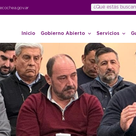
ecochea.gov.ar
Inicio
Gobierno Abierto
Servicios
G