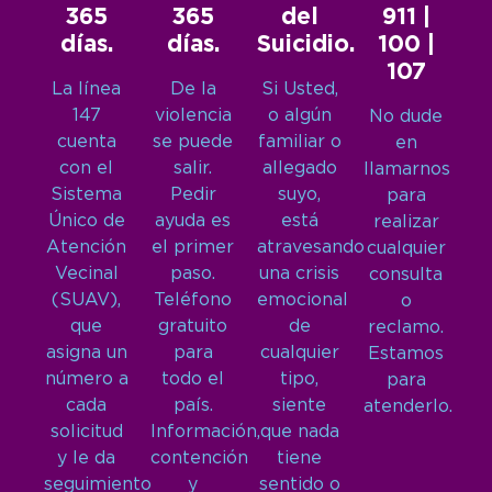
365
365
del
911 |
días.
días.
Suicidio.
100 |
107
La línea
De la
Si Usted,
147
violencia
o algún
No dude
cuenta
se puede
familiar o
en
con el
salir.
allegado
llamarnos
Sistema
Pedir
suyo,
para
Único de
ayuda es
está
realizar
Atención
el primer
atravesando
cualquier
Vecinal
paso.
una crisis
consulta
(SUAV),
Teléfono
emocional
o
que
gratuito
de
reclamo.
asigna un
para
cualquier
Estamos
número a
todo el
tipo,
para
cada
país.
siente
atenderlo.
solicitud
Información,
que nada
y le da
contención
tiene
seguimiento
y
sentido o