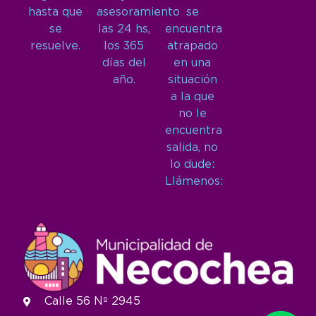
hasta que
asesoramiento
se
se
las 24 hs,
encuentra
resuelve.
los 365
atrapado
días del
en una
año.
situación
a la que
no le
encuentra
salida, no
lo dude:
Llámenos:
Calle 56 Nº 2945