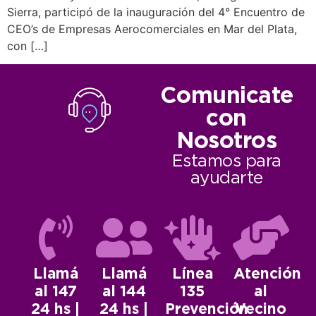
Sierra, participó de la inauguración del 4° Encuentro de
CEO’s de Empresas Aerocomerciales en Mar del Plata,
con […]
Comunicate
con
Nosotros
Estamos para
ayudarte
Llamá
Llamá
Línea
Atención
al 147
al 144
135
al
24 hs |
24 hs |
Prevención
Vecino