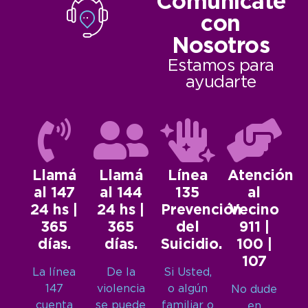
Comunicate
con
Nosotros
Estamos para
ayudarte
Llamá
Llamá
Línea
Atención
al 147
al 144
135
al
24 hs |
24 hs |
Prevención
Vecino
365
365
del
911 |
días.
días.
Suicidio.
100 |
107
La línea
De la
Si Usted,
147
violencia
o algún
No dude
cuenta
se puede
familiar o
en