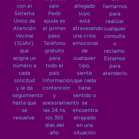
con el
salir.
allegado
llamarnos
Sistema
Pedir
suyo,
para
Único de
ayuda es
está
realizar
Atención
el primer
atravesando
cualquier
Vecinal
paso.
una crisis
consulta
(SUAV),
Teléfono
emocional
o
que
gratuito
de
reclamo.
asigna un
para
cualquier
Estamos
número a
todo el
tipo,
para
cada
país.
siente
atenderlo.
solicitud
Información,
que nada
y le da
contención
tiene
seguimiento
y
sentido o
hasta que
asesoramiento
se
se
las 24 hs,
encuentra
resuelve.
los 365
atrapado
días del
en una
año.
situación