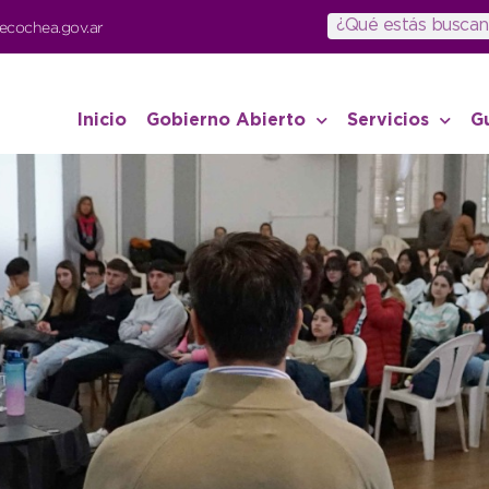
ecochea.gov.ar
Inicio
Gobierno Abierto
Servicios
G