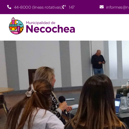
44-8000 (lineas rotativas)
147
informes@n