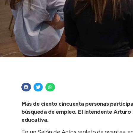
A sala llena, el mun
Más de ciento cincuenta personas participar
búsqueda de empleo. El intendente Arturo Ro
educativa.
En un Salón de Actos repleto de oyentes, e