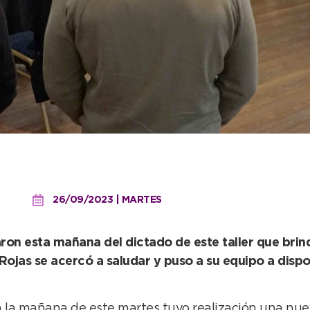
icipio dictó un nuevo cu
26/09/2023 | MARTES
on esta mañana del dictado de este taller que brind
jas se acercó a saludar y puso a su equipo a dispos
n la mañana de este martes tuvo realización una nue