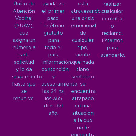
Único de
ayuda es
está
realizar
Atención
el primer
atravesando
cualquier
Vecinal
paso.
una crisis
consulta
(SUAV),
Teléfono
emocional
o
que
gratuito
de
reclamo.
asigna un
para
cualquier
Estamos
número a
todo el
tipo,
para
cada
país.
siente
atenderlo.
solicitud
Información,
que nada
y le da
contención
tiene
seguimiento
y
sentido o
hasta que
asesoramiento
se
se
las 24 hs,
encuentra
resuelve.
los 365
atrapado
días del
en una
año.
situación
a la que
no le
encuentra