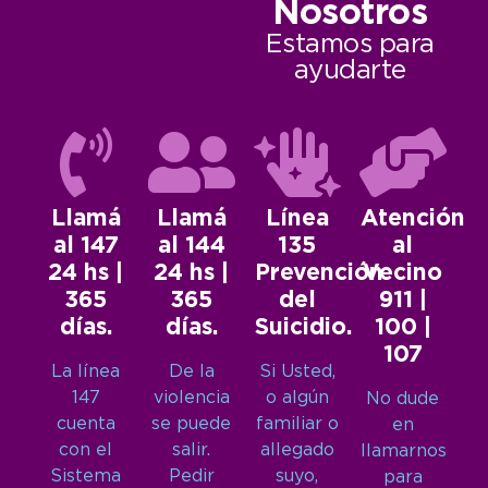
Nosotros
Estamos para
ayudarte
Llamá
Llamá
Línea
Atención
al 147
al 144
135
al
24 hs |
24 hs |
Prevención
Vecino
365
365
del
911 |
días.
días.
Suicidio.
100 |
107
La línea
De la
Si Usted,
147
violencia
o algún
No dude
cuenta
se puede
familiar o
en
con el
salir.
allegado
llamarnos
Sistema
Pedir
suyo,
para