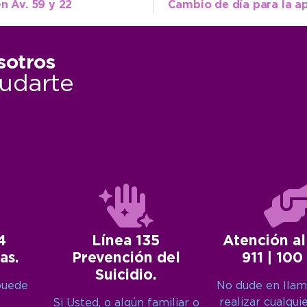
n Av. 59 y 22
sotros
udarte
4
Línea 135
Atención al
as.
Prevención del
911 | 100
Suicidio.
puede
No dude en llam
realizar cualqui
Si Usted, o algún familiar o