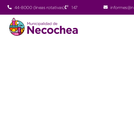
44-8000 (lineas rotativas)
147
informes@n