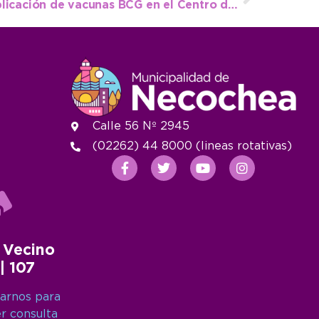
Cambio de día para la aplicación de vacunas BCG en el Centro de Salud Flores
Calle 56 Nº 2945
(02262) 44 8000 (lineas rotativas)
 Vecino
 | 107
arnos para
er consulta