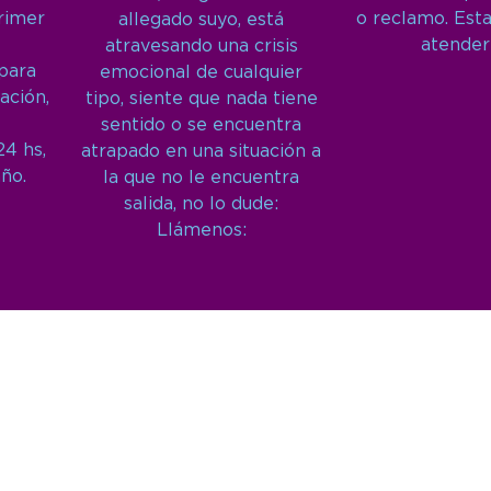
primer
o reclamo. Est
allegado suyo, está
atender
atravesando una crisis
 para
emocional de cualquier
ación,
tipo, siente que nada tiene
sentido o se encuentra
24 hs,
atrapado en una situación a
año.
la que no le encuentra
salida, no lo dude:
Llámenos: