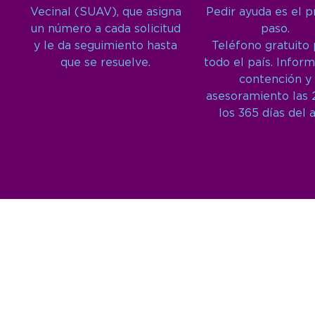
Vecinal (SUAV), que asigna
Pedir ayuda es el 
un número a cada solicitud
paso.
y le da seguimiento hasta
Teléfono gratuito
que se resuelve.
todo el país. Inform
contención y
asesoramiento las 
los 365 días del 