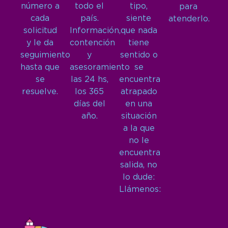
número a
todo el
tipo,
para
cada
país.
siente
atenderlo.
solicitud
Información,
que nada
y le da
contención
tiene
seguimiento
y
sentido o
hasta que
asesoramiento
se
se
las 24 hs,
encuentra
resuelve.
los 365
atrapado
días del
en una
año.
situación
a la que
no le
encuentra
salida, no
lo dude:
Llámenos: