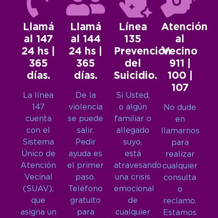
Llamá
Llamá
Línea
Atención
al 147
al 144
135
al
24 hs |
24 hs |
Prevención
Vecino
365
365
del
911 |
días.
días.
Suicidio.
100 |
107
La línea
De la
Si Usted,
147
violencia
o algún
No dude
cuenta
se puede
familiar o
en
con el
salir.
allegado
llamarnos
Sistema
Pedir
suyo,
para
Único de
ayuda es
está
realizar
Atención
el primer
atravesando
cualquier
Vecinal
paso.
una crisis
consulta
(SUAV),
Teléfono
emocional
o
que
gratuito
de
reclamo.
asigna un
para
cualquier
Estamos