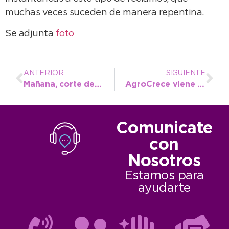
muchas veces suceden de manera repentina.
Se adjunta
foto
ANTERIOR
SIGUIENTE
Mañana, corte de agua en la Peatonal 83 para empalme y conexiones
AgroCrece viene acompañada de talleres para todos los gustos
Comunicate
con
Nosotros
Estamos para
ayudarte