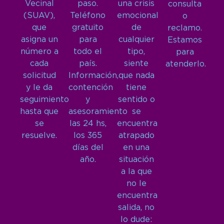
Vecinal
paso.
una crisis
consulta
(SUAV),
Teléfono
emocional
o
que
gratuito
de
reclamo.
asigna un
para
cualquier
Estamos
número a
todo el
tipo,
para
cada
país.
siente
atenderlo.
solicitud
Información,
que nada
y le da
contención
tiene
seguimiento
y
sentido o
hasta que
asesoramiento
se
se
las 24 hs,
encuentra
resuelve.
los 365
atrapado
días del
en una
año.
situación
a la que
no le
encuentra
salida, no
lo dude: