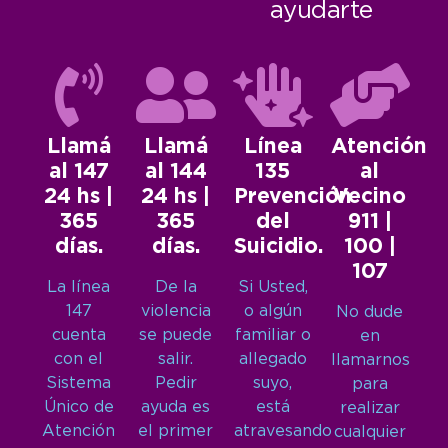
ayudarte
Llamá
Llamá
Línea
Atención
al 147
al 144
135
al
24 hs |
24 hs |
Prevención
Vecino
365
365
del
911 |
días.
días.
Suicidio.
100 |
107
La línea
De la
Si Usted,
147
violencia
o algún
No dude
cuenta
se puede
familiar o
en
con el
salir.
allegado
llamarnos
Sistema
Pedir
suyo,
para
Único de
ayuda es
está
realizar
Atención
el primer
atravesando
cualquier