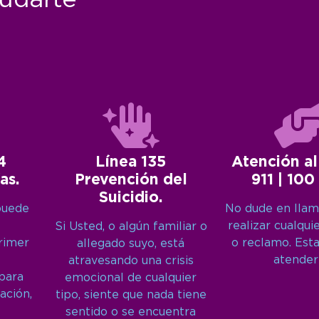
4
Línea 135
Atención al
as.
Prevención del
911 | 100
Suicidio.
puede
No dude en llam
realizar cualqui
Si Usted, o algún familiar o
primer
o reclamo. Est
allegado suyo, está
atender
atravesando una crisis
 para
emocional de cualquier
ación,
tipo, siente que nada tiene
sentido o se encuentra