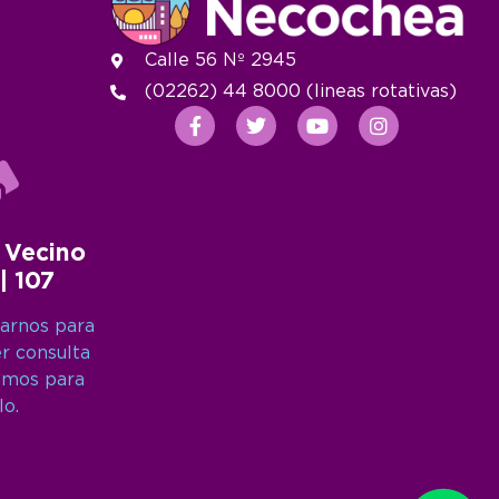
Calle 56 Nº 2945
(02262) 44 8000 (lineas rotativas)
 Vecino
 | 107
arnos para
er consulta
amos para
lo.