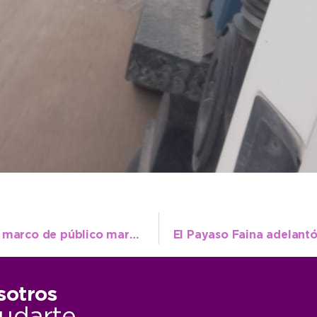
Agrupaciones de 12 localidades y un gran marco de público marcaron el éxito del 2º Car Show
sotros
udarte