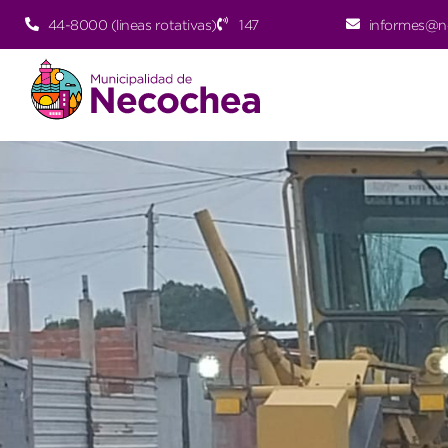
44-8000 (lineas rotativas)
147
informes@n