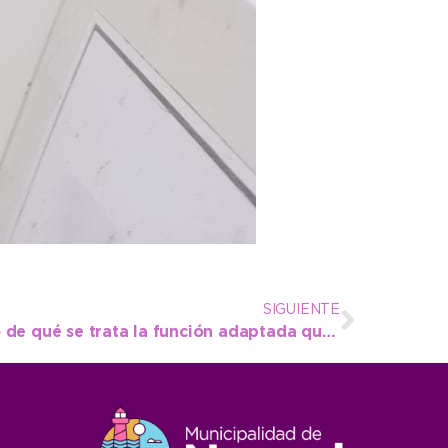
SIGUIENTE
El Payaso Faina adelantó de qué se trata la función adaptada que presentará este jueves