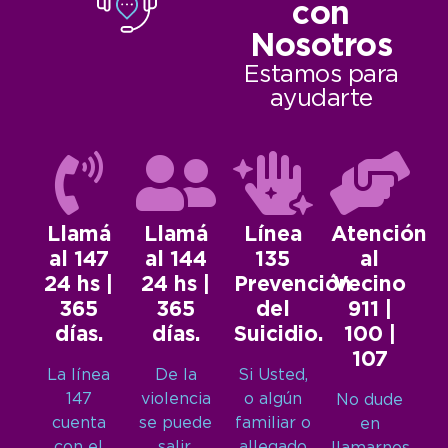
con
Nosotros
Estamos para
ayudarte
Llamá
Llamá
Línea
Atención
al 147
al 144
135
al
24 hs |
24 hs |
Prevención
Vecino
365
365
del
911 |
días.
días.
Suicidio.
100 |
107
La línea
De la
Si Usted,
147
violencia
o algún
No dude
cuenta
se puede
familiar o
en
con el
salir.
allegado