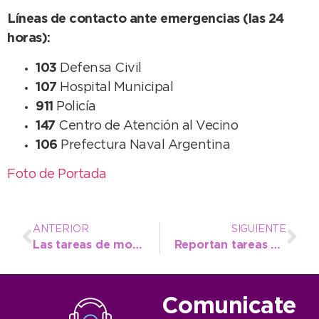
Líneas de contacto ante emergencias (las 24
horas):
103
Defensa Civil
107
Hospital Municipal
911
Policía
147
Centro de Atención al Vecino
106
Prefectura Naval Argentina
Foto de Portada
ANTERIOR
SIGUIENTE
Las tareas de monitoreo constantes permitieron liberar tramos de la Ruta 85 de acceso a La Dulce
Reportan tareas preventivas en la costa y zonas del distrito, pero no hay heridos ni nuevos evacuados
Comunicate