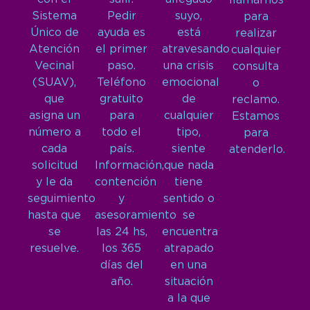
llamarnos
Sistema
Pedir
suyo,
para
Único de
ayuda es
está
realizar
Atención
el primer
atravesando
cualquier
Vecinal
paso.
una crisis
consulta
(SUAV),
Teléfono
emocional
o
que
gratuito
de
reclamo.
asigna un
para
cualquier
Estamos
número a
todo el
tipo,
para
cada
país.
siente
atenderlo.
solicitud
Información,
que nada
y le da
contención
tiene
seguimiento
y
sentido o
hasta que
asesoramiento
se
se
las 24 hs,
encuentra
resuelve.
los 365
atrapado
días del
en una
año.
situación
a la que