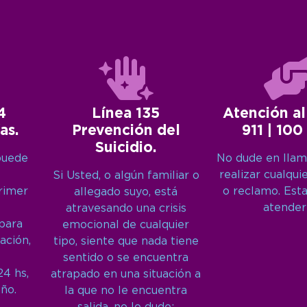
4
Línea 135
Atención al
as.
Prevención del
911 | 100
Suicidio.
puede
No dude en llam
realizar cualqui
Si Usted, o algún familiar o
primer
o reclamo. Est
allegado suyo, está
atender
atravesando una crisis
 para
emocional de cualquier
ación,
tipo, siente que nada tiene
sentido o se encuentra
24 hs,
atrapado en una situación a
año.
la que no le encuentra