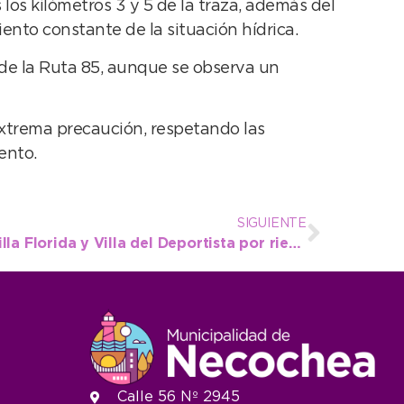
los kilómetros 3 y 5 de la traza, además del
iento constante de la situación hídrica.
 de la Ruta 85, aunque se observa un
extrema precaución, respetando las
ento.
SIGUIENTE
Alerta para vecinos de Villa Florida y Villa del Deportista por riesgos ante el temporal
Calle 56 Nº 2945