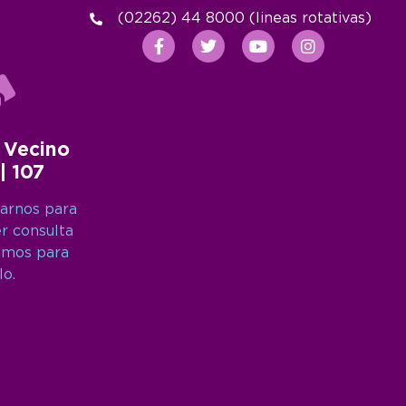
(02262) 44 8000 (lineas rotativas)
 Vecino
 | 107
arnos para
er consulta
amos para
lo.