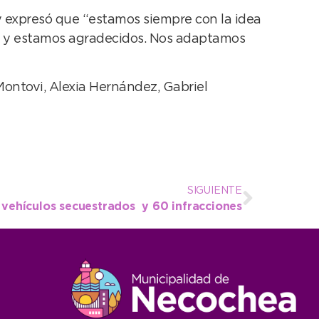
o
y expresó que “estamos siempre con la idea
disminuir
en y estamos agradecidos. Nos adaptamos
el
volumen.
ontovi, Alexia Hernández, Gabriel
SIGUIENTE
 vehículos secuestrados y 60 infracciones