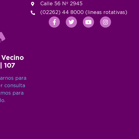
Calle 56 Nº 2945
(02262) 44 8000 (lineas rotativas)
 Vecino
 | 107
arnos para
er consulta
amos para
lo.