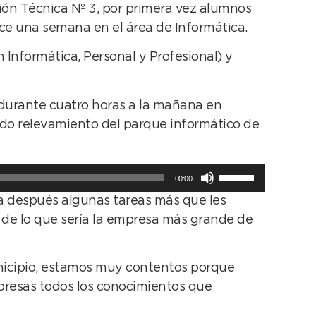
ón Técnica Nº 3, por primera vez alumnos
ace una semana en el área de Informática.
 Informática, Personal y Profesional) y
n durante cuatro horas a la mañana en
ndo relevamiento del parque informático de
Utiliza
00:00
las
a después algunas tareas más que les
teclas
 de lo que sería la empresa más grande de
de
flecha
arriba/abajo
unicipio, estamos muy contentos porque
para
mpresas todos los conocimientos que
aumentar