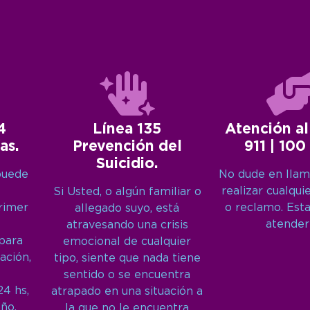
4
Línea 135
Atención al
as.
Prevención del
911 | 100
Suicidio.
puede
No dude en llam
realizar cualqui
Si Usted, o algún familiar o
primer
o reclamo. Est
allegado suyo, está
atender
atravesando una crisis
 para
emocional de cualquier
ación,
tipo, siente que nada tiene
sentido o se encuentra
24 hs,
atrapado en una situación a
año.
la que no le encuentra