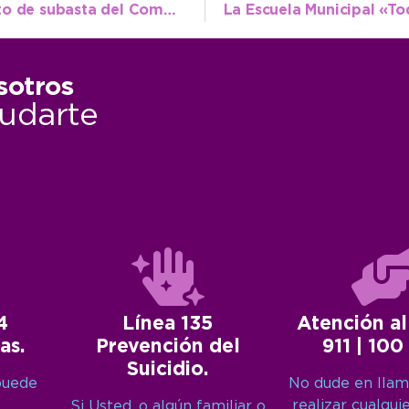
La Municipalidad reanuda el procedimiento de subasta del Complejo Casino y se fijó nueva fecha para el acto de la venta
sotros
udarte
4
Línea 135
Atención al
as.
Prevención del
911 | 100
Suicidio.
puede
No dude en llam
realizar cualqui
Si Usted, o algún familiar o