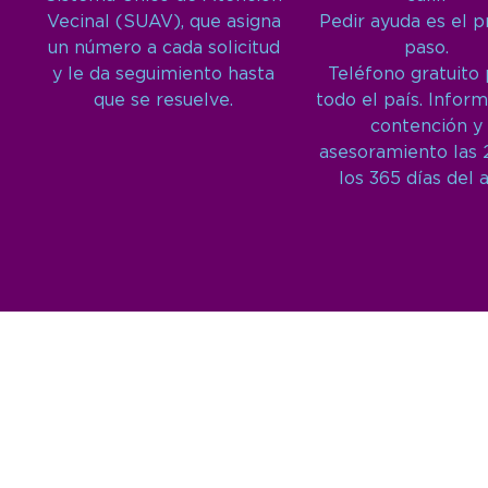
Vecinal (SUAV), que asigna
Pedir ayuda es el 
un número a cada solicitud
paso.
y le da seguimiento hasta
Teléfono gratuito
que se resuelve.
todo el país. Inform
contención y
asesoramiento las 
los 365 días del 