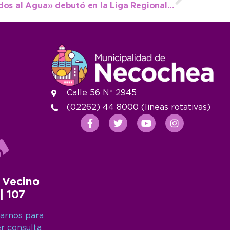
La Escuela Municipal «Todos al Agua» debutó en la Liga Regional con un buen número de nadadores
Calle 56 Nº 2945
(02262) 44 8000 (lineas rotativas)
 Vecino
 | 107
arnos para
er consulta