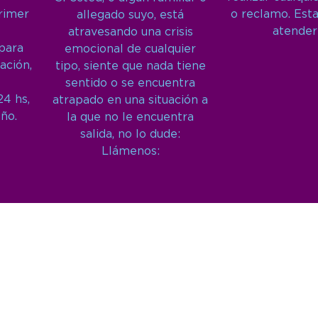
primer
o reclamo. Est
allegado suyo, está
atender
atravesando una crisis
 para
emocional de cualquier
ación,
tipo, siente que nada tiene
sentido o se encuentra
24 hs,
atrapado en una situación a
año.
la que no le encuentra
salida, no lo dude:
Llámenos: