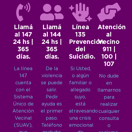
Llamá
Llamá
Línea
Atención
al 147
al 144
135
al
24 hs |
24 hs |
Prevención
Vecino
365
365
del
911 |
días.
días.
Suicidio.
100 |
107
La línea
De la
Si Usted,
147
violencia
o algún
No dude
cuenta
se puede
familiar o
en
con el
salir.
allegado
llamarnos
Sistema
Pedir
suyo,
para
Único de
ayuda es
está
realizar
Atención
el primer
atravesando
cualquier
Vecinal
paso.
una crisis
consulta
(SUAV),
Teléfono
emocional
o