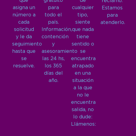
que
gratuito
de
reclamo.
asigna un
para
cualquier
Estamos
número a
todo el
tipo,
para
cada
país.
siente
atenderlo.
solicitud
Información,
que nada
y le da
contención
tiene
seguimiento
y
sentido o
hasta que
asesoramiento
se
se
las 24 hs,
encuentra
resuelve.
los 365
atrapado
días del
en una
año.
situación
a la que
no le
encuentra
salida, no
lo dude:
Llámenos: