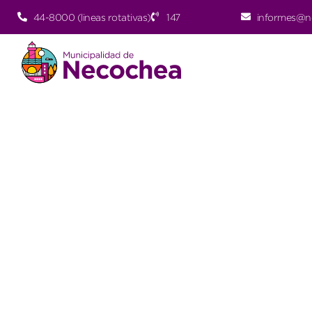
44-8000 (lineas rotativas)
147
informes@n