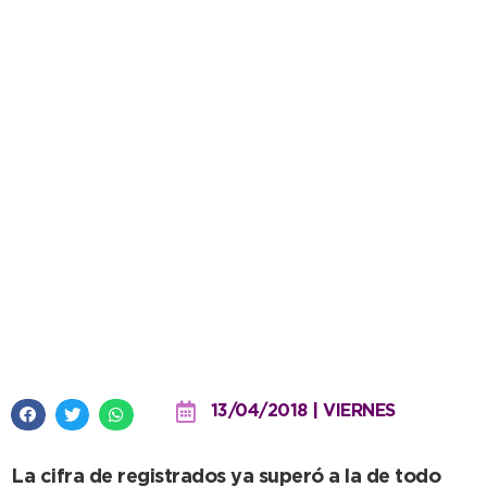
Boleto Estudiantil Municipal: A
dos semanas del cierre de
inscripción, ya hay cerca de
3000 beneficios
13/04/2018 | VIERNES
La cifra de registrados ya superó a la de todo