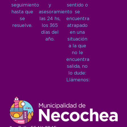
seguimiento
y
sentido o
hasta que
asesoramiento
se
se
las 24 hs,
encuentra
resuelve.
los 365
atrapado
días del
en una
año.
situación
a la que
no le
encuentra
salida, no
lo dude:
Llámenos: