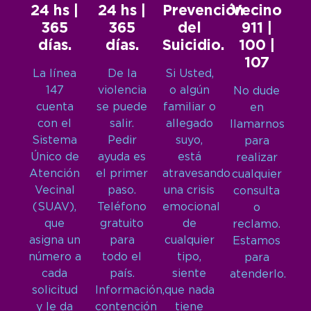
24 hs |
24 hs |
Prevención
Vecino
365
365
del
911 |
días.
días.
Suicidio.
100 |
107
La línea
De la
Si Usted,
147
violencia
o algún
No dude
cuenta
se puede
familiar o
en
con el
salir.
allegado
llamarnos
Sistema
Pedir
suyo,
para
Único de
ayuda es
está
realizar
Atención
el primer
atravesando
cualquier
Vecinal
paso.
una crisis
consulta
(SUAV),
Teléfono
emocional
o
que
gratuito
de
reclamo.
asigna un
para
cualquier
Estamos
número a
todo el
tipo,
para
cada
país.
siente
atenderlo.
solicitud
Información,
que nada
y le da
contención
tiene