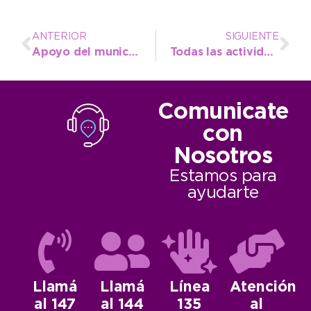
ANTERIOR
SIGUIENTE
Apoyo del municipio para el viaje de la ASNQ al Nacional Junior de Surf
Todas las actividades del Distrito en la agenda del Entur
Comunicate
con
Nosotros
Estamos para
ayudarte
Llamá
Llamá
Línea
Atención
al 147
al 144
135
al