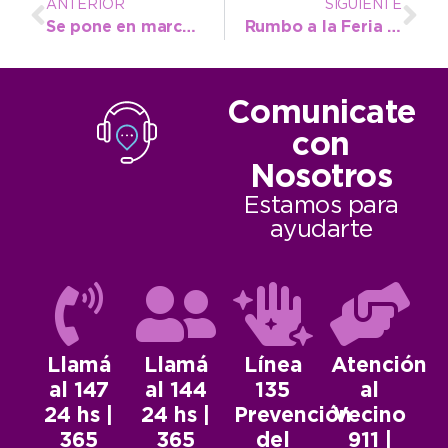
ANTERIOR
SIGUIENTE
Se pone en marcha la 11º campaña de Recolección de Residuos Tecnológicos
Rumbo a la Feria Regional, viajaron más de 80 personas desde el municipio
Comunicate
con
Nosotros
Estamos para
ayudarte
Llamá
Llamá
Línea
Atención
al 147
al 144
135
al
24 hs |
24 hs |
Prevención
Vecino
365
365
del
911 |