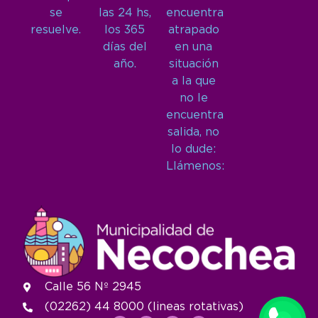
se
las 24 hs,
encuentra
resuelve.
los 365
atrapado
días del
en una
año.
situación
a la que
no le
encuentra
salida, no
lo dude:
Llámenos:
Calle 56 Nº 2945
(02262) 44 8000 (lineas rotativas)