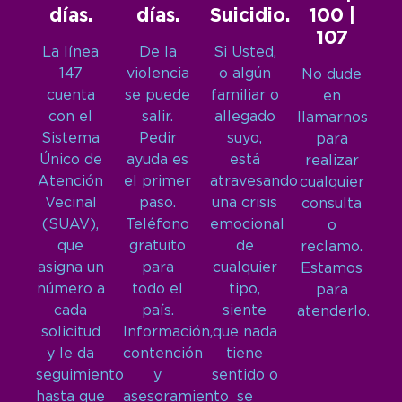
días.
días.
Suicidio.
100 |
107
La línea
De la
Si Usted,
147
violencia
o algún
No dude
cuenta
se puede
familiar o
en
con el
salir.
allegado
llamarnos
Sistema
Pedir
suyo,
para
Único de
ayuda es
está
realizar
Atención
el primer
atravesando
cualquier
Vecinal
paso.
una crisis
consulta
(SUAV),
Teléfono
emocional
o
que
gratuito
de
reclamo.
asigna un
para
cualquier
Estamos
número a
todo el
tipo,
para
cada
país.
siente
atenderlo.
solicitud
Información,
que nada
y le da
contención
tiene
seguimiento
y
sentido o
hasta que
asesoramiento
se