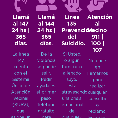
Llamá
Llamá
Línea
Atención
al 147
al 144
135
al
24 hs |
24 hs |
Prevención
Vecino
365
365
del
911 |
días.
días.
Suicidio.
100 |
107
La línea
De la
Si Usted,
147
violencia
o algún
No dude
cuenta
se puede
familiar o
en
con el
salir.
allegado
llamarnos
Sistema
Pedir
suyo,
para
Único de
ayuda es
está
realizar
Atención
el primer
atravesando
cualquier
Vecinal
paso.
una crisis
consulta
(SUAV),
Teléfono
emocional
o
que
gratuito
de
reclamo.
asigna un
para
cualquier
Estamos