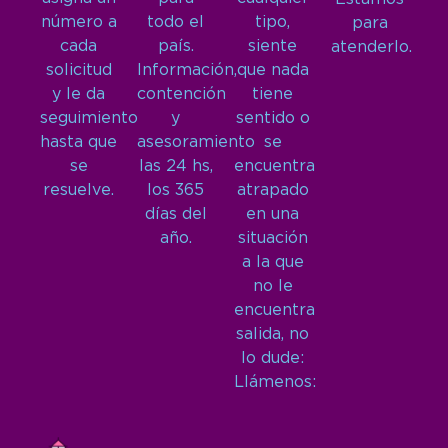
número a
todo el
tipo,
para
cada
país.
siente
atenderlo.
solicitud
Información,
que nada
y le da
contención
tiene
seguimiento
y
sentido o
hasta que
asesoramiento
se
se
las 24 hs,
encuentra
resuelve.
los 365
atrapado
días del
en una
año.
situación
a la que
no le
encuentra
salida, no
lo dude:
Llámenos: