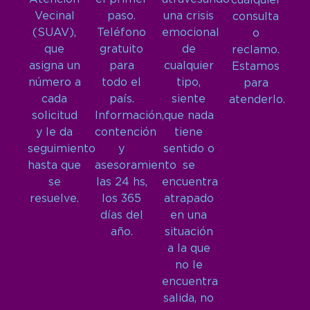
cualquier
Vecinal
paso.
una crisis
consulta
(SUAV),
Teléfono
emocional
o
que
gratuito
de
reclamo.
asigna un
para
cualquier
Estamos
número a
todo el
tipo,
para
cada
país.
siente
atenderlo.
solicitud
Información,
que nada
y le da
contención
tiene
seguimiento
y
sentido o
hasta que
asesoramiento
se
se
las 24 hs,
encuentra
resuelve.
los 365
atrapado
días del
en una
año.
situación
a la que
no le
encuentra
salida, no