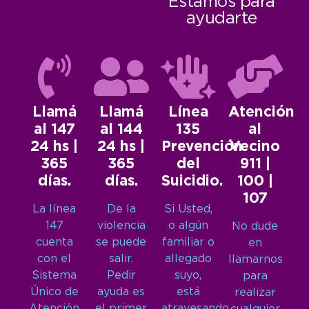
Estamos para
ayudarte
Llamá
Llamá
Línea
Atención
al 147
al 144
135
al
24 hs |
24 hs |
Prevención
Vecino
365
365
del
911 |
días.
días.
Suicidio.
100 |
107
La línea
De la
Si Usted,
147
violencia
o algún
No dude
cuenta
se puede
familiar o
en
con el
salir.
allegado
llamarnos
Sistema
Pedir
suyo,
para
Único de
ayuda es
está
realizar
Atención
el primer
atravesando