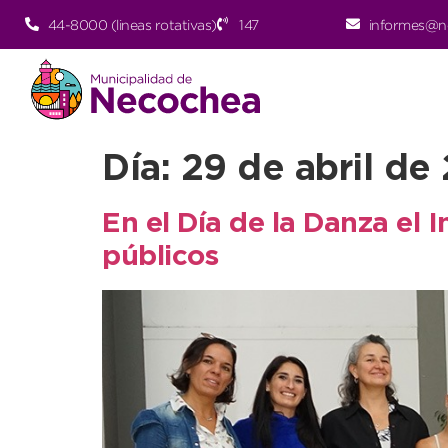
44-8000 (lineas rotativas)
147
informes@n
Día:
29 de abril de
En el Día de la Danza el 
públicos