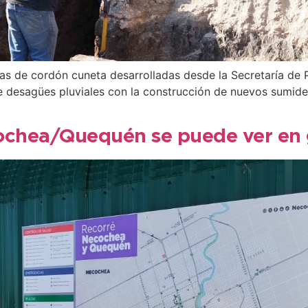
s de cordón cuneta desarrolladas desde la Secretaría de P
de desagües pluviales con la construcción de nuevos sumider
ochea/Quequén se puede ver en g