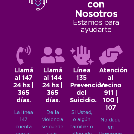
con
Nosotros
Estamos para
ayudarte
Llamá
Llamá
Línea
Atención
al 147
al 144
135
al
24 hs |
24 hs |
Prevención
Vecino
365
365
del
911 |
días.
días.
Suicidio.
100 |
107
La línea
De la
Si Usted,
147
violencia
o algún
No dude
cuenta
se puede
familiar o
en