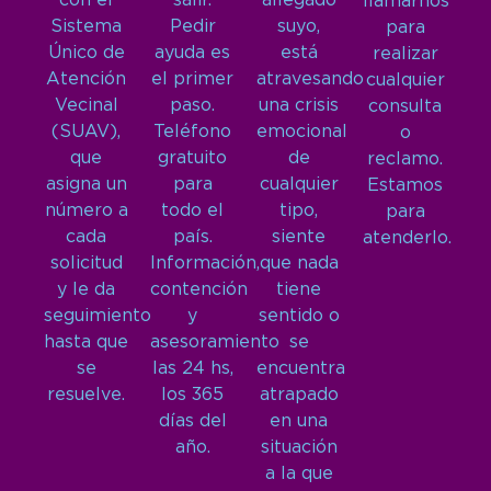
con el
salir.
allegado
llamarnos
Sistema
Pedir
suyo,
para
Único de
ayuda es
está
realizar
Atención
el primer
atravesando
cualquier
Vecinal
paso.
una crisis
consulta
(SUAV),
Teléfono
emocional
o
que
gratuito
de
reclamo.
asigna un
para
cualquier
Estamos
número a
todo el
tipo,
para
cada
país.
siente
atenderlo.
solicitud
Información,
que nada
y le da
contención
tiene
seguimiento
y
sentido o
hasta que
asesoramiento
se
se
las 24 hs,
encuentra
resuelve.
los 365
atrapado
días del
en una
año.
situación
a la que