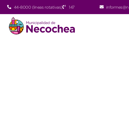
44-8000 (lineas rotativas)
147
informes@n