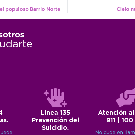
del populoso Barrio Norte
Cielo 
sotros
udarte
4
Línea 135
Atención al
as.
Prevención del
911 | 100
Suicidio.
puede
No dude en llam