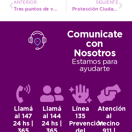
ANTERIOR
SIGUIENTE
Tres puntos de venta para los bolsones de Frescura Natural
Protección Ciudadana: los nuevos vehículos ya cumplen funciones
Comunicate
con
Nosotros
Estamos para
ayudarte
Llamá
Llamá
Línea
Atención
al 147
al 144
135
al
24 hs |
24 hs |
Prevención
Vecino
365
365
del
911 |