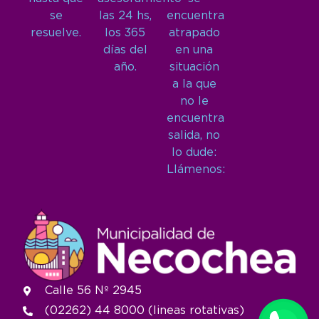
se
las 24 hs,
encuentra
resuelve.
los 365
atrapado
días del
en una
año.
situación
a la que
no le
encuentra
salida, no
lo dude:
Llámenos:
Calle 56 Nº 2945
(02262) 44 8000 (lineas rotativas)