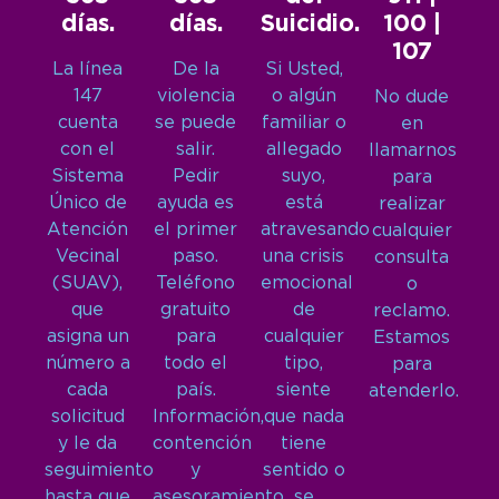
días.
días.
Suicidio.
100 |
107
La línea
De la
Si Usted,
147
violencia
o algún
No dude
cuenta
se puede
familiar o
en
con el
salir.
allegado
llamarnos
Sistema
Pedir
suyo,
para
Único de
ayuda es
está
realizar
Atención
el primer
atravesando
cualquier
Vecinal
paso.
una crisis
consulta
(SUAV),
Teléfono
emocional
o
que
gratuito
de
reclamo.
asigna un
para
cualquier
Estamos
número a
todo el
tipo,
para
cada
país.
siente
atenderlo.
solicitud
Información,
que nada
y le da
contención
tiene
seguimiento
y
sentido o
hasta que
asesoramiento
se