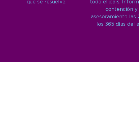
que se resuelve.
todo el país. Inform
contención y
asesoramiento las 
los 365 días del 