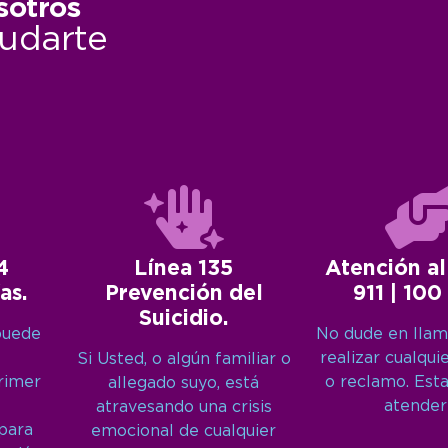
sotros
udarte
4
Línea 135
Atención al
as.
Prevención del
911 | 100
Suicidio.
puede
No dude en llam
realizar cualqui
Si Usted, o algún familiar o
primer
o reclamo. Est
allegado suyo, está
atender
atravesando una crisis
 para
emocional de cualquier