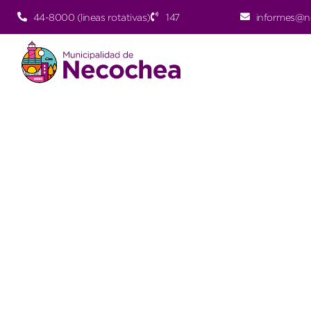
44-8000 (lineas rotativas)
147
informes@n