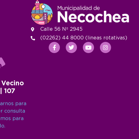
Calle 56 Nº 2945
(02262) 44 8000 (lineas rotativas)
 Vecino
 | 107
arnos para
er consulta
amos para
lo.