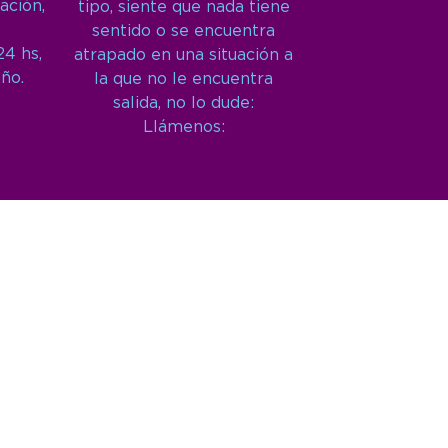
ación,
tipo, siente que nada tiene
sentido o se encuentra
24 hs,
atrapado en una situación a
año.
la que no le encuentra
salida, no lo dude:
Llámenos: