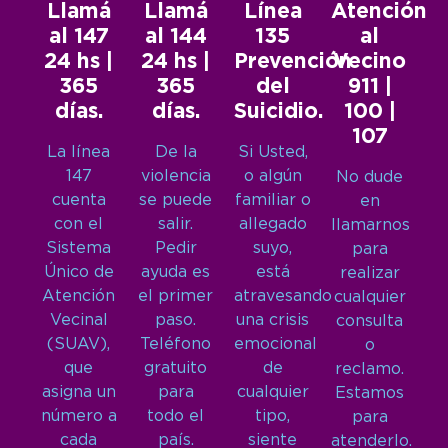
Llamá
Llamá
Línea
Atención
al 147
al 144
135
al
24 hs |
24 hs |
Prevención
Vecino
365
365
del
911 |
días.
días.
Suicidio.
100 |
107
La línea
De la
Si Usted,
147
violencia
o algún
No dude
cuenta
se puede
familiar o
en
con el
salir.
allegado
llamarnos
Sistema
Pedir
suyo,
para
Único de
ayuda es
está
realizar
Atención
el primer
atravesando
cualquier
Vecinal
paso.
una crisis
consulta
(SUAV),
Teléfono
emocional
o
que
gratuito
de
reclamo.
asigna un
para
cualquier
Estamos
número a
todo el
tipo,
para
cada
país.
siente
atenderlo.