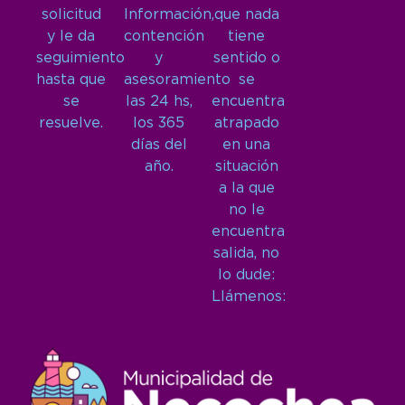
solicitud
Información,
que nada
y le da
contención
tiene
seguimiento
y
sentido o
hasta que
asesoramiento
se
se
las 24 hs,
encuentra
resuelve.
los 365
atrapado
días del
en una
año.
situación
a la que
no le
encuentra
salida, no
lo dude:
Llámenos: