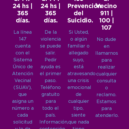
24 hs |
24 hs |
Prevención
Vecino
365
365
del
911 |
días.
días.
Suicidio.
100 |
107
La línea
De la
Si Usted,
147
violencia
o algún
No dude
cuenta
se puede
familiar o
en
con el
salir.
allegado
llamarnos
Sistema
Pedir
suyo,
para
Único de
ayuda es
está
realizar
Atención
el primer
atravesando
cualquier
Vecinal
paso.
una crisis
consulta
(SUAV),
Teléfono
emocional
o
que
gratuito
de
reclamo.
asigna un
para
cualquier
Estamos
número a
todo el
tipo,
para
cada
país.
siente
atenderlo.
solicitud
Información,
que nada