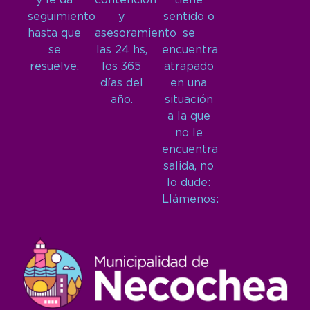
y le da
contención
tiene
seguimiento
y
sentido o
hasta que
asesoramiento
se
se
las 24 hs,
encuentra
resuelve.
los 365
atrapado
días del
en una
año.
situación
a la que
no le
encuentra
salida, no
lo dude:
Llámenos: