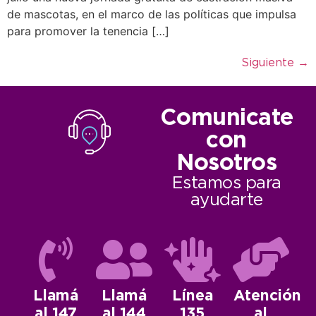
de mascotas, en el marco de las políticas que impulsa
para promover la tenencia […]
Siguiente
→
Comunicate
con
Nosotros
Estamos para
ayudarte
Llamá
Llamá
Línea
Atención
al 147
al 144
135
al