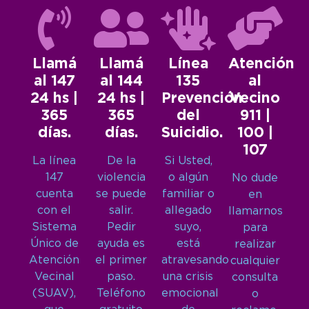
Llamá
Llamá
Línea
Atención
al 147
al 144
135
al
24 hs |
24 hs |
Prevención
Vecino
365
365
del
911 |
días.
días.
Suicidio.
100 |
107
La línea
De la
Si Usted,
147
violencia
o algún
No dude
cuenta
se puede
familiar o
en
con el
salir.
allegado
llamarnos
Sistema
Pedir
suyo,
para
Único de
ayuda es
está
realizar
Atención
el primer
atravesando
cualquier
Vecinal
paso.
una crisis
consulta
(SUAV),
Teléfono
emocional
o