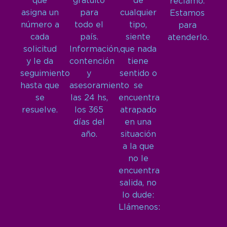
que
gratuito
de
reclamo.
asigna un
para
cualquier
Estamos
número a
todo el
tipo,
para
cada
país.
siente
atenderlo.
solicitud
Información,
que nada
y le da
contención
tiene
seguimiento
y
sentido o
hasta que
asesoramiento
se
se
las 24 hs,
encuentra
resuelve.
los 365
atrapado
días del
en una
año.
situación
a la que
no le
encuentra
salida, no
lo dude:
Llámenos: