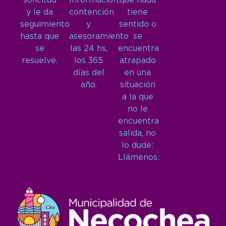
solicitud
Información,
que nada
y le da
contención
tiene
seguimiento
y
sentido o
hasta que
asesoramiento
se
se
las 24 hs,
encuentra
resuelve.
los 365
atrapado
días del
en una
año.
situación
a la que
no le
encuentra
salida, no
lo dude:
Llámenos: