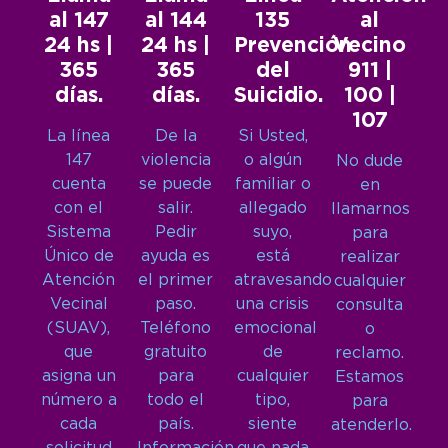
al 147
al 144
135
al
24 hs |
24 hs |
Prevención
Vecino
365
365
del
911 |
días.
días.
Suicidio.
100 |
107
La línea
De la
Si Usted,
147
violencia
o algún
No dude
cuenta
se puede
familiar o
en
con el
salir.
allegado
llamarnos
Sistema
Pedir
suyo,
para
Único de
ayuda es
está
realizar
Atención
el primer
atravesando
cualquier
Vecinal
paso.
una crisis
consulta
(SUAV),
Teléfono
emocional
o
que
gratuito
de
reclamo.
asigna un
para
cualquier
Estamos
número a
todo el
tipo,
para
cada
país.
siente
atenderlo.