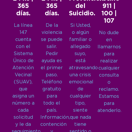
365
365
del
911 |
días.
días.
Suicidio.
100 |
107
La línea
De la
Si Usted,
147
violencia
o algún
No dude
cuenta
se puede
familiar o
en
con el
salir.
allegado
llamarnos
Sistema
Pedir
suyo,
para
Único de
ayuda es
está
realizar
Atención
el primer
atravesando
cualquier
Vecinal
paso.
una crisis
consulta
(SUAV),
Teléfono
emocional
o
que
gratuito
de
reclamo.
asigna un
para
cualquier
Estamos
número a
todo el
tipo,
para
cada
país.
siente
atenderlo.
solicitud
Información,
que nada
y le da
contención
tiene
seguimiento
y
sentido o