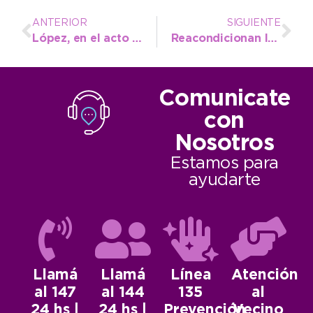
ANTERIOR
SIGUIENTE
López, en el acto de adjudicación de la obra de profundización de Puerto Quequén
Reacondicionan la sala de Primeros Auxilios en Energía
Comunicate
con
Nosotros
Estamos para
ayudarte
Llamá
Llamá
Línea
Atención
al 147
al 144
135
al
24 hs |
24 hs |
Prevención
Vecino