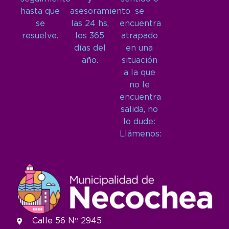
hasta que
asesoramiento
se
se
las 24 hs,
encuentra
resuelve.
los 365
atrapado
días del
en una
año.
situación
a la que
no le
encuentra
salida, no
lo dude:
Llámenos:
Calle 56 Nº 2945