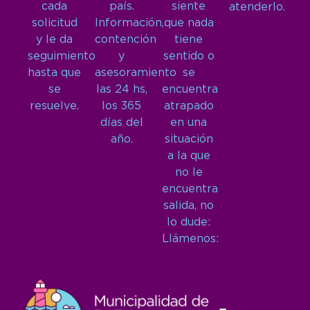
cada
país.
siente
atenderlo.
solicitud
Información,
que nada
y le da
contención
tiene
seguimiento
y
sentido o
hasta que
asesoramiento
se
se
las 24 hs,
encuentra
resuelve.
los 365
atrapado
días del
en una
año.
situación
a la que
no le
encuentra
salida, no
lo dude:
Llámenos: