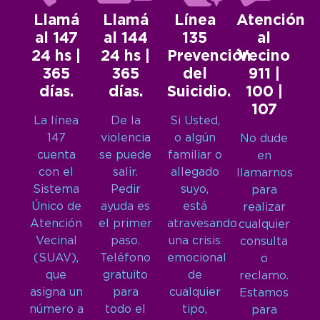
Llamá
Llamá
Línea
Atención
al 147
al 144
135
al
24 hs |
24 hs |
Prevención
Vecino
365
365
del
911 |
días.
días.
Suicidio.
100 |
107
La línea
De la
Si Usted,
147
violencia
o algún
No dude
cuenta
se puede
familiar o
en
con el
salir.
allegado
llamarnos
Sistema
Pedir
suyo,
para
Único de
ayuda es
está
realizar
Atención
el primer
atravesando
cualquier
Vecinal
paso.
una crisis
consulta
(SUAV),
Teléfono
emocional
o
que
gratuito
de
reclamo.
asigna un
para
cualquier
Estamos
número a
todo el
tipo,
para