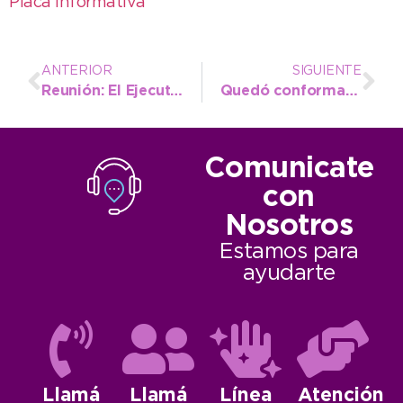
Placa Informativa
ANTERIOR
SIGUIENTE
Reunión: El Ejecutivo planteó una nueva modificación de la Ordenanza Fiscal e Impositiva 2024
Quedó conformado el cronograma para la competencia cultural de los Juegos Bonaerenses
Comunicate
con
Nosotros
Estamos para
ayudarte
Llamá
Llamá
Línea
Atención