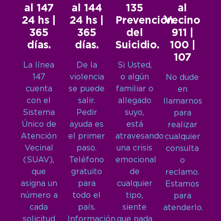
al 147
al 144
135
al
24 hs |
24 hs |
Prevención
Vecino
365
365
del
911 |
días.
días.
Suicidio.
100 |
107
La línea
De la
Si Usted,
147
violencia
o algún
No dude
cuenta
se puede
familiar o
en
con el
salir.
allegado
llamarnos
Sistema
Pedir
suyo,
para
Único de
ayuda es
está
realizar
Atención
el primer
atravesando
cualquier
Vecinal
paso.
una crisis
consulta
(SUAV),
Teléfono
emocional
o
que
gratuito
de
reclamo.
asigna un
para
cualquier
Estamos
número a
todo el
tipo,
para
cada
país.
siente
atenderlo.
solicitud
Información,
que nada