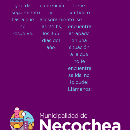
y le da
contención
tiene
seguimiento
y
sentido o
hasta que
asesoramiento
se
se
las 24 hs,
encuentra
resuelve.
los 365
atrapado
días del
en una
año.
situación
a la que
no le
encuentra
salida, no
lo dude:
Llámenos: