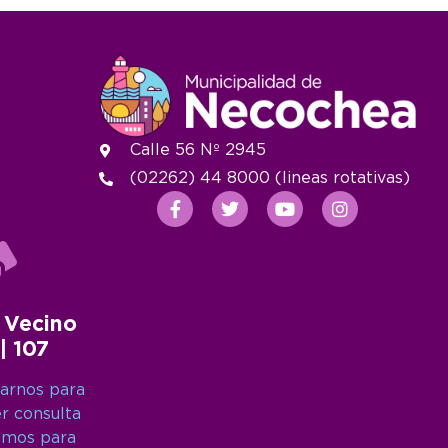
Calle 56 Nº 2945
(02262) 44 8000 (lineas rotativas)
 Vecino
 | 107
arnos para
er consulta
amos para