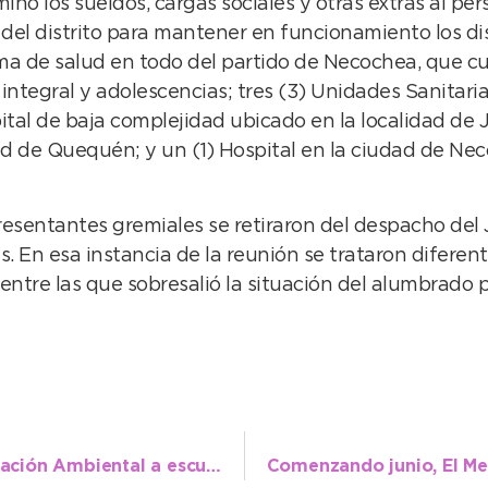
o los sueldos, cargas sociales y otras extras al pers
del distrito para mantener en funcionamiento los dis
ema de salud en todo del partido de Necochea, que c
 integral y adolescencias; tres (3) Unidades Sanitari
tal de baja complejidad ubicado en la localidad de 
d de Quequén; y un (1) Hospital en la ciudad de Nec
epresentantes gremiales se retiraron del despacho d
s. En esa instancia de la reunión se trataron difer
tre las que sobresalió la situación del alumbrado pú
Se llevó a cabo la entrega de kits de Educación Ambiental a escuelas y jardines