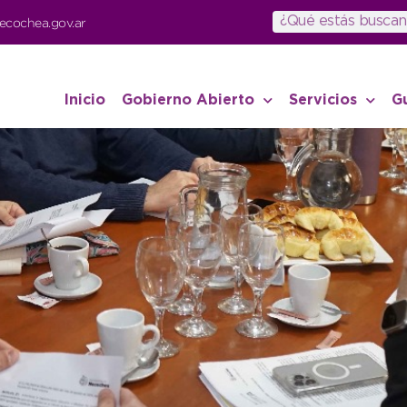
ecochea.gov.ar
Inicio
Gobierno Abierto
Servicios
G